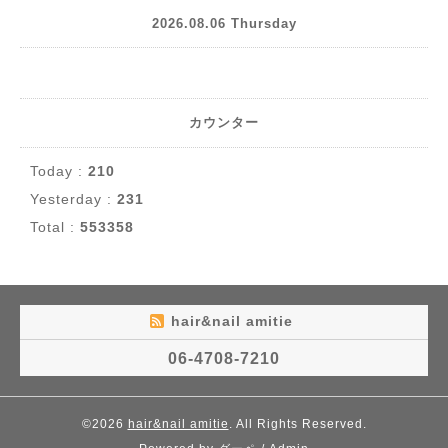
2026.08.06 Thursday
カウンター
Today :
210
Yesterday :
231
Total :
553358
hair&nail amitie
06-4708-7210
©2026
hair&nail amitie
. All Rights Reserved.