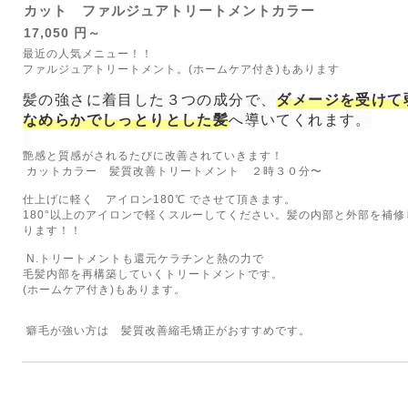
カット ファルジュアトリートメントカラー
17,050 円～
最近の人気メニュー！！
ファルジュアトリートメント。(ホームケア付き)もあります
髪の強さに着目した３つの成分で、
ダメージを受けて
なめらかでしっとりとした髪
へ導いてくれます。
艶感と質感がされるたびに改善されていきます！
カットカラー 髪質改善トリートメント ２時３０分〜
仕上げに軽く アイロン180℃ でさせて頂きます。
180°以上のアイロンで軽くスルーしてください。髪の内部と外部を補
ります！！
N.トリートメントも還元ケラチンと熱の力で
毛髪内部を再構築していくトリートメントです。
(ホームケア付き)もあります。
癖毛が強い方は 髪質改善縮毛矯正がおすすめです。