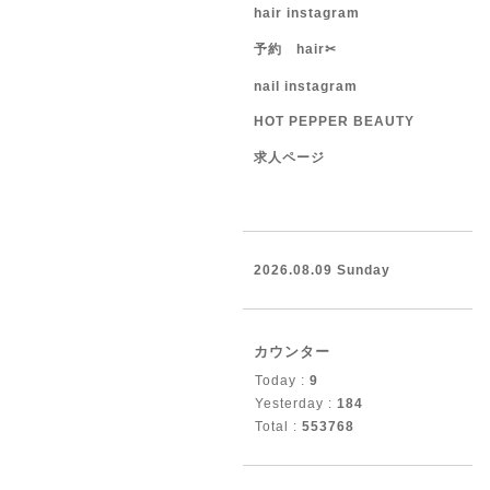
hair instagram
予約 hair✂︎
nail instagram
HOT PEPPER BEAUTY
求人ページ
2026.08.09 Sunday
カウンター
Today :
9
Yesterday :
184
Total :
553768