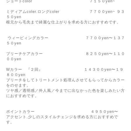
ショートcolor ７１５０yen~
ミディアムcoler.ロングcoler ７７００yen~ ９３
５０yen
根元から毛先まで綺麗な仕上がりを求める方におすすめです。
ウィービィングカラー ７７００yen〜１３７
５０yen
ブリーチケアカラー ８２５０yen〜１１０
００yen
Wカラー 『２回』 １４３００yen〜１９
８００yen
ブリーチをしてトリートメント処理んさせてもらってからカラー
をのせます。
ツヤ感／透明感／外人風／今までに出なかった色を楽しみたい方
におすすめです。
ポイントカラー ４９５０yen〜
アクセント.少しのスタイルチェンジを求める方におすすめで
す。