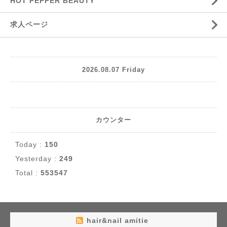
HOT PEPPER BEAUTY
求人ページ
2026.08.07 Friday
カウンター
Today :
150
Yesterday :
249
Total :
553547
hair&nail amitie