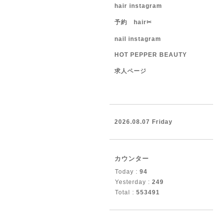
hair instagram
予約 hair✂︎
nail instagram
HOT PEPPER BEAUTY
求人ページ
2026.08.07 Friday
カウンター
Today :
94
Yesterday :
249
Total :
553491