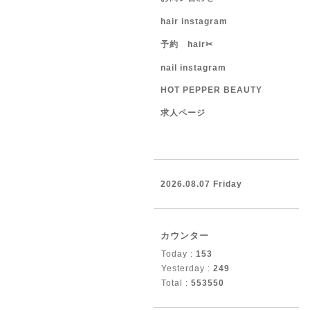
hair instagram
予約 hair✂︎
nail instagram
HOT PEPPER BEAUTY
求人ページ
2026.08.07 Friday
カウンター
Today :
153
Yesterday :
249
Total :
553550