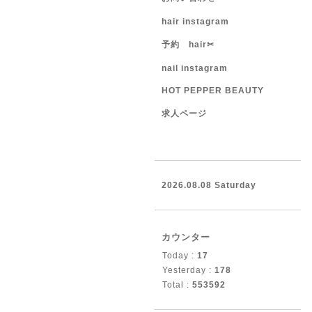
hair instagram
予約 hair✂︎
nail instagram
HOT PEPPER BEAUTY
求人ページ
2026.08.08 Saturday
カウンター
Today :
17
Yesterday :
178
Total :
553592