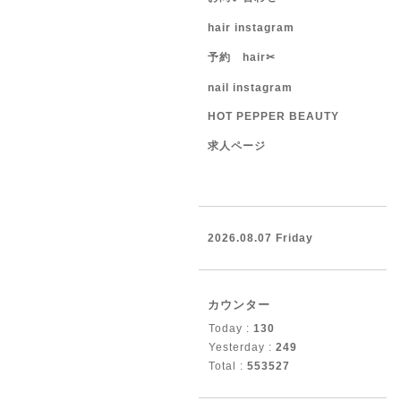
hair instagram
予約 hair✂︎
nail instagram
HOT PEPPER BEAUTY
求人ページ
2026.08.07 Friday
カウンター
Today :
130
Yesterday :
249
Total :
553527